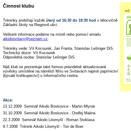
Činnost klubu
od 
Tréninky probíhají každé
úterý od 16:30 do 18:30 hod
v tělocvičně
Základní školy na Riegrově ulici.
Veškeré informace podáme na místě nebo pomocí emailu
aikidosvitavy@seznam.cz
.
Tréninky vede:
Vít Kocourek, Jan Franta, Stanislav Lešinger DiS.
Technický dozor: Vít Kocourek
Odpovědná osoba: Stanislav Lešinger DiS.
Náš klub se prezentuje také formou pravidelně aktualizované
vývěsky umístěné na náměstí Míru ve Svitavách naproti papírnictví
(bývalé knihkupectví) u Informačního centra.
Akce:
13.12.2009 Seminář Aikido Boskovice - Martin Mlynár
31.10.2009 Seminář Aikido Boskovice - Ondřej Malina
22.3.2009 Seminář Aikido Litomyšl - Roman Stoklasa
9.7.2008 Trénink Aikido Litomyšl - Ton de Boer