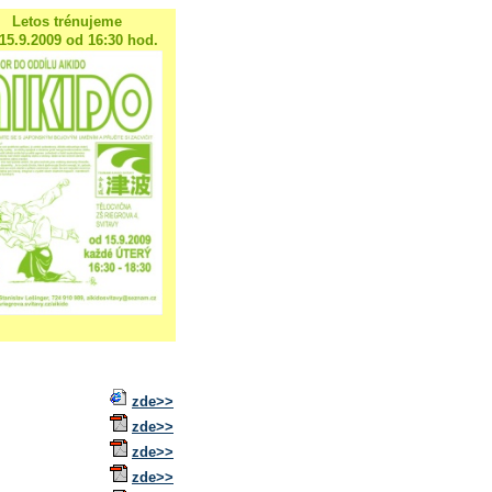
Letos trénujeme
15.9.2009 od 16:30 hod.
zde>>
zde>>
zde>>
zde>>