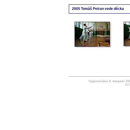
2005 Tomáš Petran vede děcka
Vygenerováno 9. listopadu 2
(c)