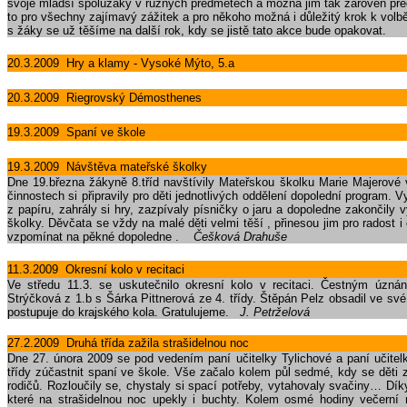
svoje mladší spolužáky v různých předmětech a možná jim tak zároveň před
to pro všechny zajímavý zážitek a pro někoho možná i důležitý krok k volb
s žáky se už těšíme na další rok, kdy se jistě tato akce bude opakovat.
20.3.2009 Hry a klamy - Vysoké Mýto, 5.a
20.3.2009 Riegrovský Démosthenes
19.3.2009 Spaní ve škole
19.3.2009 Návštěva mateřské školky
Dne 19.března žákyně 8.tříd navštívily Mateřskou školku Marie Majerové 
činnostech si připravily pro děti jednotlivých oddělení dopolední program. 
z papíru, zahrály si hry, zazpívaly písničky o jaru a dopoledne zakončily 
školky. Děvčata se vždy na malé děti velmi těší , přinesou jim pro radost 
vzpomínat na pěkné dopoledne .
Češková Drahuše
11.3.2009 Okresní kolo v recitaci
Ve středu 11.3. se uskutečnilo okresní kolo v recitaci. Čestným úzná
Strýčková z 1.b s Šárka Pittnerová ze 4. třídy. Štěpán Pelz obsadil ve své
postupuje do krajského kola. Gratulujeme.
J. Petrželová
27.2.2009 Druhá třída zažila strašidelnou noc
Dne 27. února 2009 se pod vedením paní učitelky Tylichové a paní učitel
třídy zúčastnit spaní ve škole. Vše začalo kolem půl sedmé, kdy se děti
rodičů. Rozloučily se, chystaly si spací potřeby, vytahovaly svačiny… Dí
které na strašidelnou noc upekly i buchty. Kolem osmé hodiny večerní