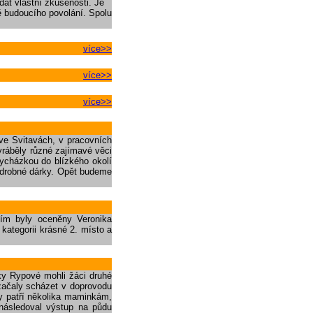
at vlastní zkušenosti. Je
ě budoucího povolání. Spolu
více>>
více>>
více>>
ve Svitavách, v pracovních
Vyráběly různé zajímavé věci
vycházkou do blízkého okolí
i drobné dárky. Opět budeme
ním byly oceněny Veronika
 kategorii krásné 2. místo a
ky Rypové mohli žáci druhé
 začaly scházet v doprovodu
ky patří několika maminkám,
 následoval výstup na půdu