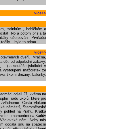
více>>
m, tatínkům , babičkám a
čítat. No a potom přišla ta
váťáky ošerpováni. Prvňáčci
očily – bylo to prima.
více>>
n otevřených dveří. Mračna,
la děti od odpolední zábavy.
m, …) a soutěže (skákání v
la vystoupení mažoretek ze
va školní družiny, balónky,
.
sedmáci odjeli 27. května na
lnili řadu úkolů, které pro
u zvládneme. Cesta vlakem
vské náměstí, Staroměstské
ý pohled na Prahu. Krátká
ovními znameními na Karlův
a Václavské nám. Nohy nás
m dodala sílu na zpáteční
e z nás přímo čišela. Domů