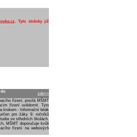
rovka.cz
. Tyto stránky již
 do
zde>>
ímacího řízení, posílá MŠMT
acím řízení uvědomit. Tyto
a krokem - Informační leták
 určen pro žáky 9. ročníků
tudia ve středních školách.
ách, MŠMT doporučuje kvůli
acího řízení na webových