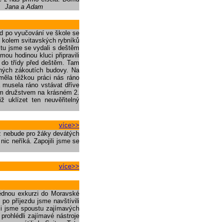
“
Jana a Adam
ned po vyučování ve škole se
í kolem svitavských rybníků
stu jsme se vydali s deštěm
ou hodinou kluci připravili
 do třídy před deštěm. Tam
emných zákoutích budovy. Na
 měla těžkou práci nás ráno
 musela ráno vstávat dříve
vým družstvem na krásném 2.
ž uklízet ten neuvěřitelný
více>>
ž nebude pro žáky devátých
nic neříká. Zapojili jsme se
více>>
vědnou exkurzi do Moravské
po příjezdu jsme navštívili
ěli jsme spoustu zajímavých
prohlédli zajímavé nástroje