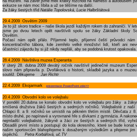
na mučení. Na závěr jsme měli krátký rozchod na náměstí a autobusem jsme
exkurze se nám moc líbila a už se těšíme na další.
Za žáky šestých tříd
Natálie Topolovská, Lucie Halbrštátová
29.4.2009 Osvětim 2009
Je to již skoro tradice – naše škola jezdí každým rokem do zahraničí. V le
jsme po dvou letech opět navštívili spolu se žáky Základní školy S
Osvětim.
Počasí nám opět přálo. Příjemné teplo, příjemní čeští průvodci nám 
koncentračního tábora, kde zemřelo velké množství lidí, kteří ani ne
účastníci zájezdu by si již nikdy nepřáli, aby se podobná krutost opakoval
28.4.2009 Návštěva muzea Esperanta
V úterý 28. dubna 2009 devátý ročník navštívil jedinečné muzeum Espe
slovo nám připravila p. Dvořáková o historii, skladbě jazyka a o muzeu
soutěž. Děkujeme
Jan Richtr
22.4.2009 Ekojarmark
prezentace PowerPoint zde>>
20.4.2009 Obvodní kolo ve volejbalu
V pondělí 20.dubna se konalo obvodní kolo ve volejbalu pro žáky a žákyn
smíšená družstva žáků šestých a sedmých ročníků. Volejbalisté z naší š
Chlapci 8. a 9. ročníků se umístili na pěkném třetím místě. Děvčata z 8.
místo druhé, po napínavé a vyrovnané hře s dívkami z gymnázia. A nakone
nejmladší volejbalisté, žákyně a žáci ze šestých a sedmých tříd, vyhr
Obsadili první místo a postupují do kola okresního, které se bude kona
našim sportovcům blahopřejeme k dosaženým výsledkům a přejeme jim 
úspěchů.
Petra Korbářová, uč.TV