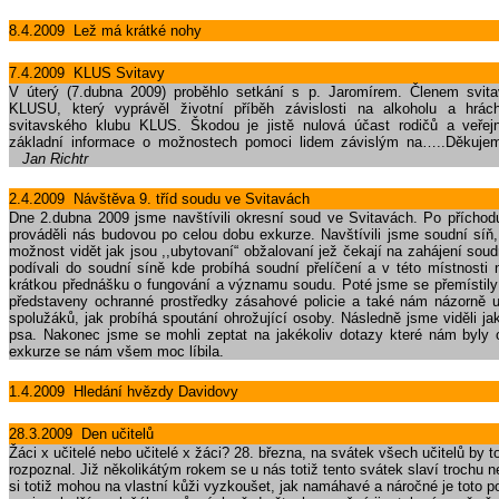
8.4.2009 Lež má krátké nohy
7.4.2009 KLUS Svitavy
V úterý (7.dubna 2009) proběhlo setkání s p. Jaromírem. Členem svita
KLUSU, který vyprávěl životní příběh závislosti na alkoholu a hrác
svitavského klubu KLUS. Škodou je jistě nulová účast rodičů a veřejno
základní informace o možnostech pomoci lidem závislým na…..Děkujem
Jan Richtr
2.4.2009 Návštěva 9. tříd soudu ve Svitavách
Dne 2.dubna 2009 jsme navštívili okresní soud ve Svitavách. Po příchodu
prováděli nás budovou po celou dobu exkurze. Navštívili jsme soudní síň,
možnost vidět jak jsou ,,ubytovaní“ obžalovaní jež čekají na zahájení sou
podívali do soudní síně kde probíhá soudní přelíčení a v této místnosti
krátkou přednášku o fungování a významu soudu. Poté jsme se přemístily
představeny ochranné prostředky zásahové policie a také nám názorně 
spolužáků, jak probíhá spoutání ohrožující osoby. Následně jsme viděli jak
psa. Nakonec jsme se mohli zeptat na jakékoliv dotazy které nám byly
exkurze se nám všem moc líbila.
1.4.2009 Hledání hvězdy Davidovy
28.3.2009 Den učitelů
Žáci x učitelé nebo učitelé x žáci? 28. března, na svátek všech učitelů by 
rozpoznal. Již několikátým rokem se u nás totiž tento svátek slaví trochu net
si totiž mohou na vlastní kůži vyzkoušet, jak namáhavé a náročné je toto po