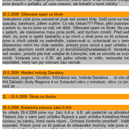
jsme dorazili v pořádku, už zase unavení, ale bohatší o nové zážitky.
26.5.2009 Slibované spaní ve škole
Jednodenní výlet jsme uskutečnili jinak než ostatní třídy. Sešli jsme se h
spacáky, baterkami, jídlem a pitím. Co nás čekalo??? Přece, pěší putován
a potom to, na co jsme se celý rok těšili. Slibované spaní ve škole. Na ce
v patách, ale stanovenou trasu jsme prošli, aniž bychom zmokli. Před sedm
oheň, my jsme si opekli špekáčky a po chvíli u ohně jsme se šli schovat
jsme si chvíli zahráli na sedmilháře, zatancovali si, schovávali se v t
připravenou noční hru však nedošlo, protože jsme usnuli a paní učitelka
probudit, abychom mohli uklidit a jít domůůůůůůů(huráááááá)=D. Vendulka
než ostatní, protože jela hrát volejbal do Litomyšle, kde se umístila se s
místě. Vstávala sice v 6.30, ale jednu výhodu to mělo, nemusela toti
nepořádek, který tam její milovaní žáci nechali.
15.5.2009 Hledání hvězdy Davidovy
Holocaust, pogrom, Osvětim, Křišťálová noc, hvězda Davidova … to vše u
tříd Základní školy Riegrova 4 ve Svitavách něco z minulosti, něco, co jim 
totiž do ...
11. - 15.5.2009 Škola za školou
29.4.2009 Botanická exkurze žáků 6.tříd
Ve středu 29.4.2009 jsme my, žáci 6.A a 6.B, jeli společně na přírodo
Třebové.Jely s námi paní učitelka Rypová a paní učitelka Korbářová.Hned 
výstavu na zámku, která nesla název „ Ochrana životního prostředí“. Vid
exponátů. Potom jsme se šli podívat do středověké mučírny, kde jsme si 