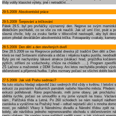
třídy volily klasické výlety, jiné i netradiční....
29.5.2009 Absolventské práce
29.5.2009 Šerpování a tričkování
Pátek 29.5. byl pro prvňáčky významný den. Nejprve se svým maminká
dědečkům pochlubili, co se vše za rok naučili. Jak už umí číst, psát a po
slavná chvíle, kdy za zvuku fanfár v tělocvičně nastoupili, aby byli de
potom předali deváťákům absolventská trička. Fotoaparáty cvakaly, kamery t
28.5.2009 Den dětí a den otevřených dveří
Dne 28.5.2009 se na Riegrovce pořádal dneska již tradiční Den dětí a De
která se nad Svitavami stahovala a občas i nějakou kapku pustila, neodradi
Byly pro ně nachystány lákavé atrakce (skákací hrad, projížďka kočáre
pytlích, střílení ze vzduchovky, chůze na chůdách …..). Program zpestři
ZŠ Lačnov a mažoretek z DDM Svitavy. Ani letos nechyběla prodejní výsta
občerstvení a příjemná hudba. I přes rozmary počasí se všichni dobře bavili
27.5.2009 Jak vidí Prahu sedmáci?
Na tuto otázku hledají odpověď žáci sedmých tříd vždy v květnu. I letošní 
exkurzi za poznáním kulturních památek našeho hlavního města. Předem sp
exkurzi potřebovali. Ráno poprchávalo, měli jsme obavy, jak procházk
uběhla rychle, počasí se umoudřilo a my jsme vyrazili na trasu. Václa
nám., Pařížská třída a Letná. Po 260 schodech se nám naskytl nádhern
zastávka a vyrážíme na Pražský hrad – odtud nejstarší ulicí s mnoha dom
most, po nábřeží Vltavy k Národnímu divadlu a Národní třídou zpět n
bolely, ale návštěva jednoho nejmenovaného obchodu s občerstvením ná
cestu vlakem. Ve vagónu jsme naštěstí seděli sami, a tak získaná energi