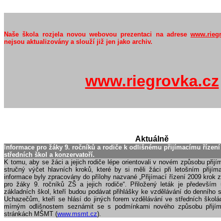
Naše škola rozjela novou webovou prezentaci na adrese
www.rieg
nejsou aktualizovány a slouží již jen jako archiv.
www.riegrovka.cz
Aktuálně
I
nformace pro žáky 9. ročníků a rodiče k odlišnému přijímacímu řízení
středních škol a konzervatoří.
K tomu, aby se žáci a jejich rodiče lépe orientovali v novém způsobu přij
stručný výčet hlavních kroků, které by si měli žáci při letošním přijím
informace byly zpracovány do přílohy nazvané „Přijímací řízení 2009 krok z
pro žáky 9. ročníků ZŠ a jejich rodiče“. Přiložený leták je především
základních škol, kteří budou podávat přihlášky ke vzdělávání do denního s
Uchazečům, kteří se hlásí do jiných forem vzdělávání ve středních škol
mírným odlišnostem seznámit se s podmínkami nového způsobu přijím
stránkách MŠMT (
www.msmt.cz
).