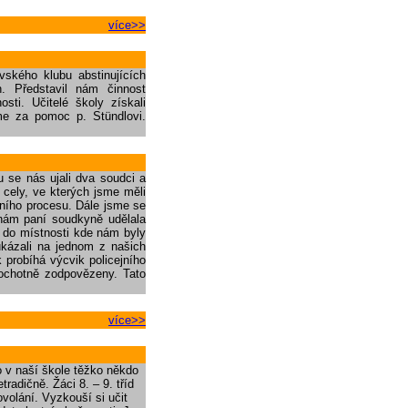
více>>
vského klubu abstinujících
h. Představil nám činnost
sti. Učitelé školy získali
e za pomoc p. Stündlovi.
 se nás ujali dva soudci a
 cely, ve kterých jsme měli
dního procesu. Dále jsme se
 nám paní soudkyně udělala
 do místnosti kde nám byly
ukázali na jednom z našich
 probíhá výcvik policejního
 ochotně zodpovězeny. Tato
více>>
to v naší škole těžko někdo
radičně. Žáci 8. – 9. tříd
volání. Vyzkouší si učit