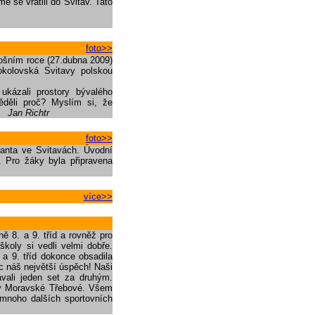
 se vrátili do Svitav. Tato
foto>>
tošním roce (27.dubna 2009)
okolovská Svitavy polskou
ukázali prostory bývalého
věděli proč? Myslím si, že
a.
Jan Richtr
foto>>
ranta ve Svitavách. Úvodní
. Pro žáky byla připravena
více>>
ě 8. a 9. tříd a rovněž pro
koly si vedli velmi dobře.
 a 9. tříd dokonce obsadila
c náš největší úspěch! Naši
ávali jeden set za druhým.
t v Moravské Třebové. Všem
mnoho dalších sportovních