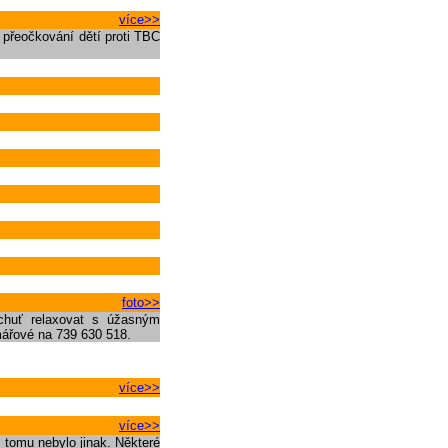
více>>
 přeočkování dětí proti TBC
foto>>
chuť relaxovat s úžasným
čmářové na 739 630 518.
více>>
více>>
s tomu nebylo jinak. Některé