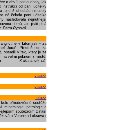
ce a chvíli poslouchaly, jak
 instrukci od paní učitelky
na jejichž chodbách musely
na ně čekala paní učitelka
hy následovala nejnutnější
navená domů, ale jistě plná
r. Petra Rypová
angličtině v Litomyšli – za
Josef Juraň. Přestože se za
, obsadil Vítek, který je ze
til na velmi pěkném 7.místě.
soutěžích.
K.Macková, uč.
více>>
více>>
foto>>
 kolo přírodovědné soutěže
 mineralogie, petrologie a
nejlepším soutěžícím z naší
yšková a Veronika Leksová (