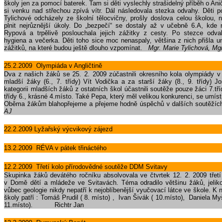
školy jen za pomocí baterek. Tam si děti vyslechly strašidelný příběh o Anič
si venku nad střechou zpívá vítr. Dál následovala stezka odvahy. Děti po
Tylichové odcházely ze školní tělocvičny, prošly doslova celou školou, 
plnit nejrůznější úkoly. Do „bezpečí“ se dostaly až v učebně 6.A, kde 
Rypová a trpělivě poslouchala jejich zážitky z cesty. Po stezce odva
hygiena a večerka. Děti toho sice moc nenaspaly, většina z nich přišla u
zážitků, na které budou ještě dlouho vzpomínat.
Mgr. Marie Tylichová, Mg
25.2.2009 Olympiáda v Angličtině
Dva z našich žáků se 25. 2. 2009 zúčastnili okresního kola olympiády v 
mladší žáky (6., 7. třídy) Vít Vodička a za starší žáky (8., 9. třídy) 
kategorii mladších žáků z ostatních škol účastnili soutěže pouze žáci 7.tříd
třídy 6., krásné 4.místo. Také Pepa, který měl velikou konkurenci, se umís
Oběma žákům blahopřejeme a přejeme hodně úspěchů v dalších 
AJ
22.2.2009 Lyžařský výcvikový zájezd
13.2.2009 RÉVA v pátek třináctého
12.2.2009 Třetí kolo přírodovědné soutěže DDM Svitavy
Skupinka žáků devátého ročníku absolvovala ve čtvrtek 12. 2. 2009 třetí
v Domě dětí a mládeže ve Svitavách. Téma odradilo většinu žáků, jelikož
vůbec geologie nikdy nepatří k nejoblíbenější vyučovací látce ve škole. K 
školy patří : Tomáš Prudil ( 8. místo) , Ivan Šivák ( 10.místo), Daniela M
11.místo). Richtr Jan