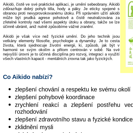
Aikidó, čistě ve své praktické aplikaci, je umění sebeobrany. Aikidó
zdůrazňuje dobrý pohyb těla, hody a páky. Je eticky spojené s
obranou proti nevyprovokovanému útoku. Při správném užití aikidó
může být prudká agrese pohotově a čistě neutralizována za
zřetelné kontroly nad všemi aspekty útoku a obrany, takže se lze
účinně ubránit, aniž nutně způsobíme vážné zranění.
Aikidó je však více než fyzické umění. Do jeho technik jsou
vetkány elementy filosofie, psychologie a dynamiky. Je to cesta
života, která sjednocuje životní energii, ki, způsob, jak být v
harmonii se svým okolím a přitom centrován v sobě. Na své
nejvyšší úrovni je to účinná disciplína pro rozvoj, integraci a využití
všech vlastních kapacit - mentálních zrovna tak jako fyzických.
Co Aikido nabízí?
zlepšení chování a respektu ke svému okolí
zlepšení pohybové koordinace
zrychlení reakcí a zlepšení postřehu ve
rozhodování
zlepšení zdravotního stavu a fyzické kondice
zklidnění mysli